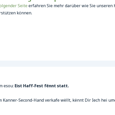
olgender Seite
erfahren Sie mehr darüber wie Sie unseren 
rstützen können.
ëm esou:
Eist Haff-Fest fënnt statt.
 Kanner-Second-Hand verkafe wëllt, kënnt Dir Iech hei ume