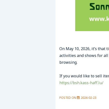
On May 10, 2026, it’s that 
activities and shows for al
browsing.
If you would like to sell i
https://bsh.kass-haff.lu/
POSTED ON
2026-02-23