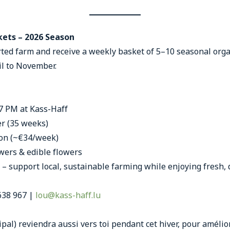
kets – 2026 Season
ed farm and receive a weekly basket of 5–10 seasonal orga
il to November.
 7 PM at Kass-Haff
r (35 weeks)
ason (~€34/week)
owers & edible flowers
 – support local, sustainable farming while enjoying fresh,
 638 967 |
lou@kass-haff.lu
pal) reviendra aussi vers toi pendant cet hiver, pour amélior