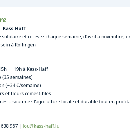
re
– Kass-Haff
e solidaire et recevez chaque semaine, d’avril à novembre, u
 soin à Rollingen.
 15h → 19h à Kass-Haff
e (35 semaines)
ison (~34 €/semaine)
rs et fleurs comestibles
nés – soutenez l’agriculture locale et durable tout en profit
1 638 967 |
lou@kass-haff.lu