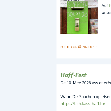
Auf
f
unte
POSTED ON
2023-07-31
Haff-Fest
De 10. Mee 2026 ass et er
Wann Dir Saachen op eisem
https://bsh.kass-haff.lu/