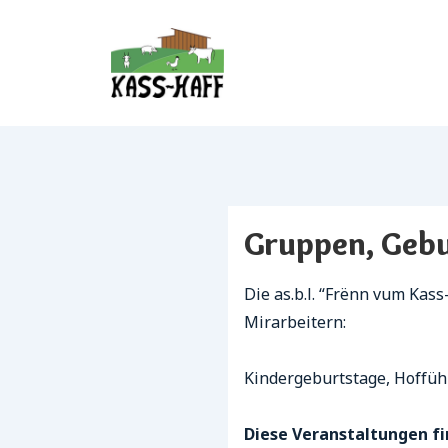
↓
Skip
to
Main
Content
Gruppen, Gebu
Die as.b.l. “Frënn vum Kas
Mirarbeitern:
Kindergeburtstage, Hoffüh
Diese Veranstaltungen f